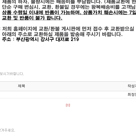
제목
작성
최정
[1]