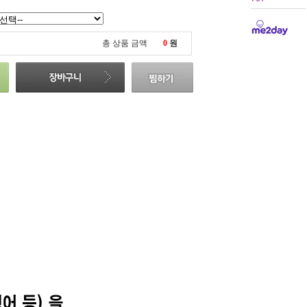
총 상품 금액
0
원