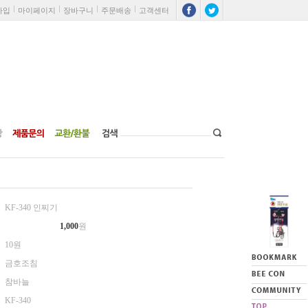
가입
마이페이지
장바구니
주문배송
고객센터
KF-340 인찌기
1,000
원
10원
금호조침
참바늘
KF-340