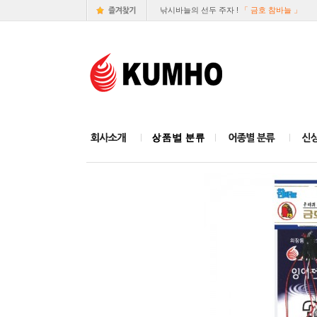
낚시바늘의 선두 주자 !
「 금호 참바늘 」