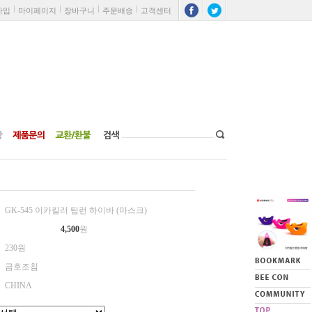
가입
마이페이지
장바구니
주문배송
고객센터
GK-545 이카킬러 팁런 하이바 (마스크)
4,500
원
230원
금호조침
CHINA