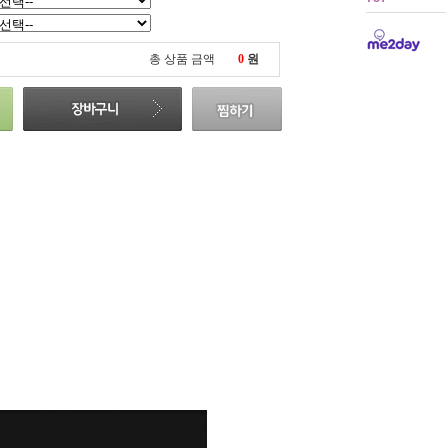
총 상품 금액
0
원