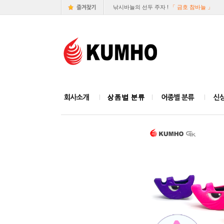
낚시바늘의 선두 주자 !
「 금호 참바늘 」