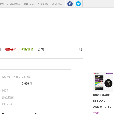
가입
마이페이지
장바구니
주문배송
고객센터
KS-603 전갱이 지그헤드
3,000
원
300원
금호조침
KOREA