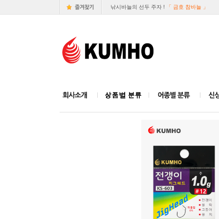
낚시바늘의 선두 주자 !
「 금호 참바늘 」